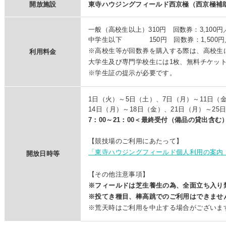
開放施設
東寺ハウジングフィールド西京極（西京極
一般（高校生以上）310円 回数券：3,100円
中学生以下 150円 回数券：1,500円
※高校生等が回数券を購入する際は、高校生
利用料金
大学生及び専門学校生には1枚、無料チケッ
※学生証の提示が必要です。
1日（火）～5日（土）、7日（月）～11日（
14日（月）～18日（金）、21日（月）～25
7：00～21：00
＜最終受付（備品の貸出含む）2
【競技場のご利用にあたって】
「東寺ハウジングフィールド個人利用の案内（
開放日時等
【その他注意事項】
※フィールドは芝生養生の為、全面立ち入り
※投てき種目、棒高跳でのご利用はできませ
※荒天時はご利用を中止する場合がございま