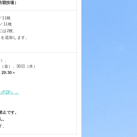
補助競技場）
／11枚
／11枚
には2枚、
トを追加します。
金）、
日（金）、30日（水）
0:30＞
PDF）」
禁止です。
ん。
す。