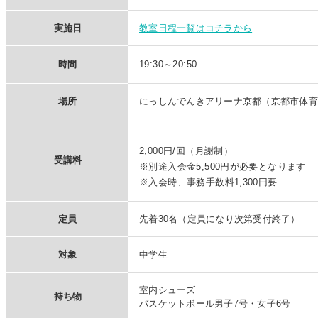
実施
日
教室日程一覧はコチラから
時間
19:30～20:50
場所
にっしんでんきアリーナ京都（京都市体育
2,000円/回（月謝制）
受講料
※別途入会金5,500円が必要となります
※入会時、事務手数料1,300円要
定員
先着30名（定員になり次第受付終了）
対象
中学生
室内シューズ
持ち物
バスケットボール男子7号・女子6号