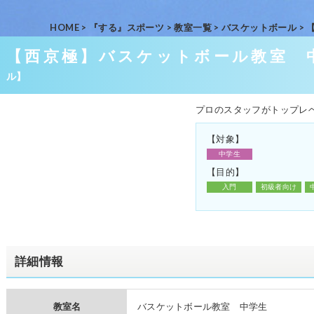
HOME
>
『する』スポーツ
>
教室一覧
>
バスケットボール
>
【西京極】バスケットボール教室 中
ル】
プロのスタッフがトップレ
【対象】
中学生
【目的】
入門
初級者向け
詳細情報
教室名
バスケットボール教室 中学生