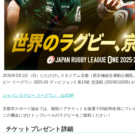
2026年3月1日（日）にたけびしスタジアム京都（西京極総合運動公園陸
ビー リーグワン 2025-26 ディビジョン1 第10節 交流戦 (2026D11005
ジャパンラグビー リーグワン 公式HP
京都市スポーツ協会では、観戦ペアチケットを抽選で45組90名様にプレ
この機会にぜひトップレベルのラグビーをご観戦ください！
チケットプレゼント詳細