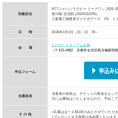
NTTジャパンラグビー リーグワン 2025-2
対象試合
第10節 交流戦 (2026D11005)
三菱重工相模原ダイナボアーズ VS ト
日 時
2026年3月1日（日）13：30～
たけびしスタジアム京都
会 場
（〒615-0882 京都市右京区西京極新明町
申込フォーム
当選者の発表は、チケットの発送をもって
当選発表
方には通知はいたしませんので、予めご了
○応募はお一人様1回のみとさせていただ
そ の 他
○プレゼントする座席は自由席となります