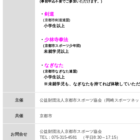
(
事前申込不要でご参加いただけます。)
・
剣道
(
京都市剣道連盟)
小学生以上
・
少林寺拳法
(京都市スポーツ少年団)
未就学児以上
・
なぎなた
(京都市なぎなた連盟)
小学生以上
※未就学児も、
なぎなたを持てれば体験していた
主催
公益財団法人京都市スポーツ協会（岡崎スポーツネッ
共催
京都市
公益財団法人京都市スポーツ協会
お問合せ
TEL：075-315-4581 （平日8:30～17:15）