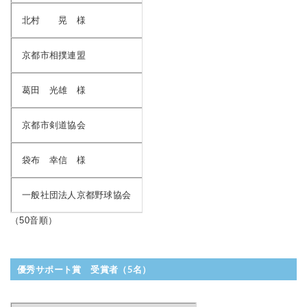
北村 晃 様
京都市相撲連盟
葛田 光雄 様
京都市剣道協会
袋布 幸信 様
一般社団法人京都野球協会
（50音順）
優秀サポート賞 受賞者（5名）