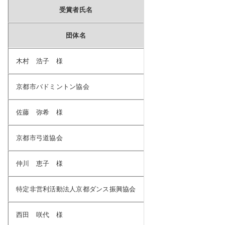
受賞者氏名
団体名
木村 浩子 様
京都市バドミントン協会
佐藤 弥希 様
京都市弓道協会
仲川 恵子 様
特定非営利活動法人京都ダンス振興協会
西田 咲代 様