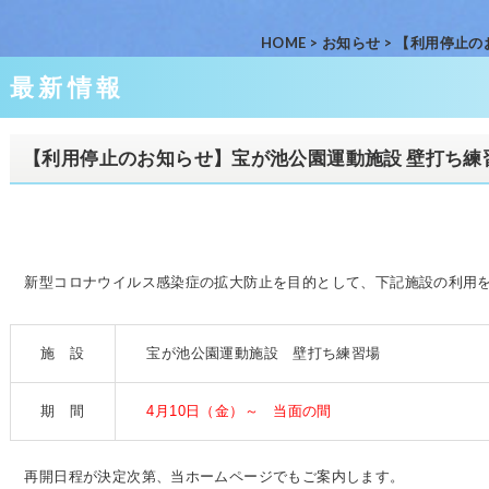
HOME
>
お知らせ
>
【利用停止の
最新情報
【利用停止のお知らせ】宝が池公園運動施設 壁打ち練
新型コロナウイルス感染症の拡大防止を目的として、下記施設の利用
施 設
宝が池公園運動施設 壁打ち練習場
期 間
4月10日（金）～ 当面の間
再開日程が決定次第、当ホームページでもご案内します。