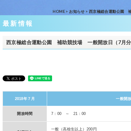
HOME
>
お知らせ
>
西京極総合運動公園 
最新情報
西京極総合運動公園 補助競技場 一般開放日（7月
2018年７月
一般開
開放時間
7：00 ～ 21：00
一般（高校生以上）200円