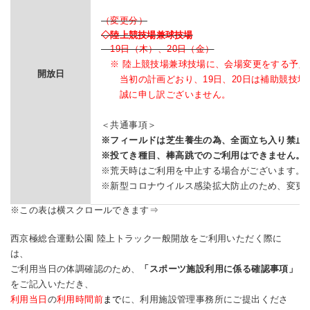
（変更分）
◇陸上競技場兼球技場
19日（木）、20日（金）
※ 陸上競技場兼球技場に、会場変更をする予定
開放日
当初の計画どおり、19日、20日は補助競技場
誠に申し訳ございません。
＜共通事項＞
※フィールドは芝生養生の為、全面立ち入り禁止
※投てき種目、棒高跳でのご利用はできません。
※荒天時はご利用を中止する場合がございます。
※新型コロナウイルス感染拡大防止のため、変更
西京極総合運動公園 陸上トラック一般開放をご利用いただく際に
は、
ご利用当日の体調確認のため、
「スポーツ施設利用に係る確認事項」
をご記入いただき、
利用当日
の
利用時間前
まで
に、利用施設管理事務所にご提出くださ