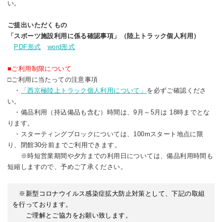
い。
ご提出いただくもの
「スポーツ施設利用に係る確認事項」（陸上トラック個人利用）
PDF形式
word形式
■ご利用制限について
□ご利用に当たっての注意事項
・
「西京極陸上トラック個人利用について」
を必ずご確認くださ
い。
・備品利用（持込備品も含む
）時間は、9月～5月は 18時までとな
ります
。
・スターティングブロックについては、100mスタート地点に限
り、閉館30分前までご
利用できます。
※時短営業期間や夕方までの利用日については、備品利用時間も
短縮しますので、予めご了承ください。
※新型コロナウイルス感染症拡大防止対策として、下記の取組
を行っております。
ご理解とご協力をお願い致します。