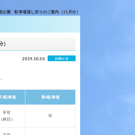
動公園 駐車場貸し切りのご案内（11月分）
分）
2019.10.30
お知らせ
ん。
第3駐車場
第4駐車場
不可
可
（終日）