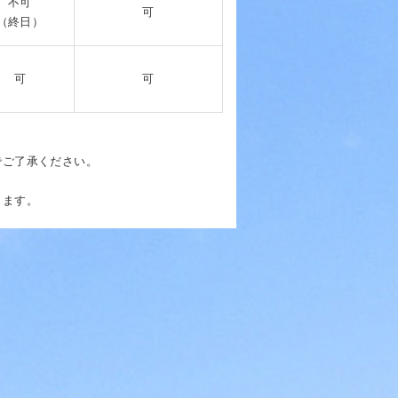
不可
可
（終日）
可
可
でご了承ください。
します。