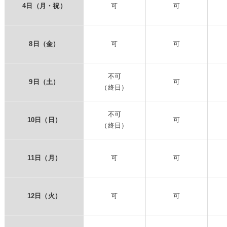
4日（月・祝）
可
可
8日（金）
可
可
不可
9日（土）
可
（終日）
不可
10日（日）
可
（終日）
11日（月）
可
可
12日（火）
可
可