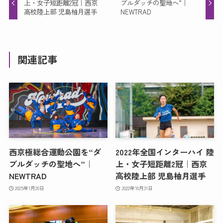
上・女子短距離2冠｜西京
ブルダッチの聖地へ”｜
高校陸上部 児島柚月選手
NEWTRAD
関連記事
西京極総合運動公園を“ダ
2022年全国インターハイ 陸
ブルダッチの聖地へ”｜
上・女子短距離2冠｜西京
NEWTRAD
高校陸上部 児島柚月選手
2025年1月20日
2022年10月31日