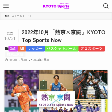
ホーム
アスリート
2022年10月「熱京×京闘」KYOTO
2022
10/31
Top Sports Now
3x3
All
サッカー
バスケットボール
プロスポーツ
熱京x京闘
2022年10月31日
2024年8月3日