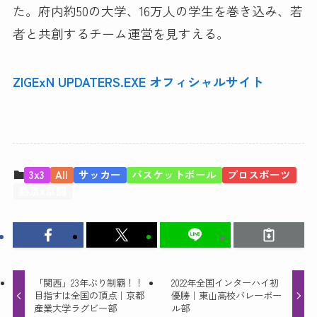
た。府内約50の大学、16万人の学生を巻き込み、若
者と共創するチーム運営を見すえる。
ZIGExN UPDATERS.EXE オフィシャルサイト
3x3
All
サッカー
バスケットボール
プロスポーツ
熱京x京闘
「関西」23年ぶり制覇！！
2022年全国インターハイ初
目指すは全国の頂点｜京都
優勝｜東山高校バレーボー
産業大学ラグビー部
ル部