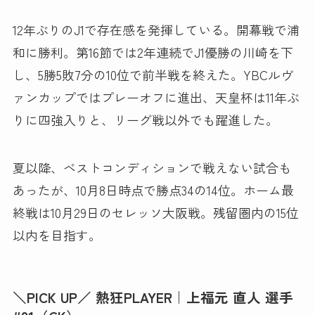
12年ぶりのJ1で存在感を発揮している。開幕戦で浦
和に勝利。第16節では2年連続でJ1優勝の川崎を下
し、5勝5敗7分の10位で前半戦を終えた。YBCルヴ
ァンカップではプレーオフに進出、天皇杯は11年ぶ
りに四強入りと、リーグ戦以外でも躍進した。
夏以降、ベストコンディションで戦えない試合も
あったが、10月8日時点で勝点34の14位。ホーム最
終戦は10月29日のセレッソ大阪戦。残留圏内の15位
以内を目指す。
＼PICK UP／ 熱狂PLAYER｜上福元 直人 選手